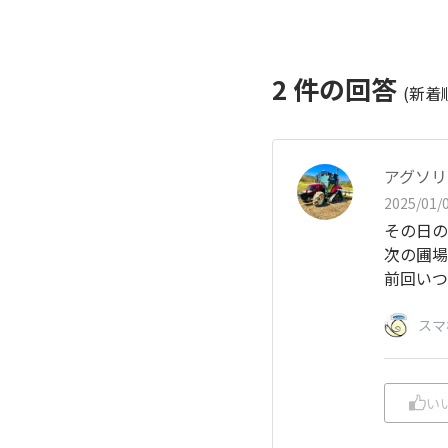
2
件の回答
(新着
アグソリ
2025/01/0
その日の
次の圃場
前回いつ
スマ
い