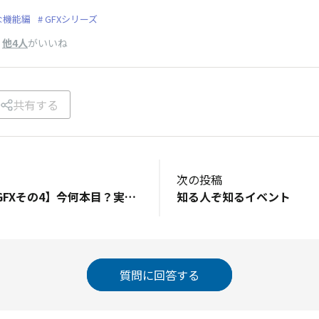
な機能編
GFXシリーズ
、
他4人
がいいね
共有する
次の投稿
【使いこなし術：GFXその4】今何本目？実はここにずっと表示されている
知る人ぞ知るイベント
質問に回答する