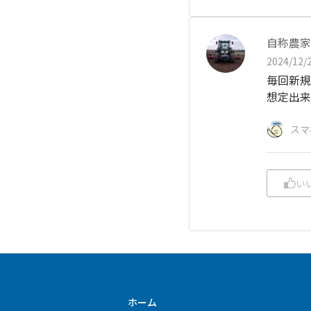
自称農家
2024/12/2
毎回新規
想定出来
スマ
い
ホーム