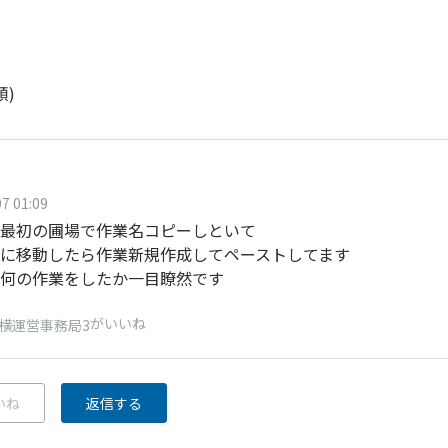
順)
7 01:09
最初の圃場で作業名コピーしといて
に移動したら作業新規作成してペーストしてます
何の作業をしたか一目瞭然です
がいいね
横運営事務局3
いね
返信する