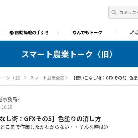
📚 自動操舵の手引き
なんでもトーク
🔗
スマート農業トーク（旧）
トーク（旧）
＞
スマート農業全般
＞
【使いこなし術：GFXその5】色
営事務局3
 16:16
なし術：GFXその5】色塗りの消し方
でどこまで作業したかわからない・・そんな時は≫