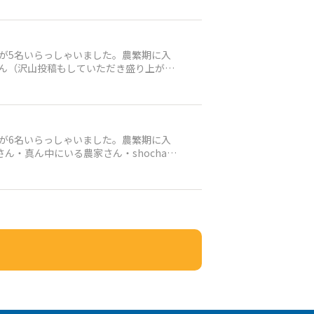
方が5名いらっしゃいました。農繁期に入
さん（沢山投稿もしていただき盛り上がり
方が6名いらっしゃいました。農繁期に入
・真ん中にいる農家さん・shochan