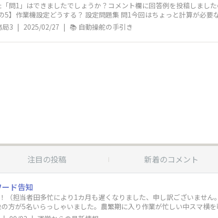
た「問1」はできましたでしょうか？コメント欄に回答例を投稿しました
Ⅲその5】作業機設定どうする？ 設定問題集 問1今回はちょっと計算が必
務局3
|
2025/02/27
|
📚 自動操舵の手引き
注目の投稿
新着のコメント
ワード告知
！（担当者田多忙により1カ月も遅くなりました、申し訳ございません。。
象の方が5名いらっしゃいました。農繁期に入り作業が忙しい中スマ横を