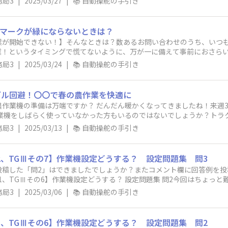
務局3
|
2025/03/27
|
📚 自動操舵の手引き
星マークが緑にならないときは？
が開始できない！】そんなときは？数あるお問い合わせのうち、いつも
！というタイミングで慌てないように、万が一に備えて事前におさらいし
務局3
|
2025/03/24
|
📚 自動操舵の手引き
ブル回避！〇〇で春の農作業を快適に
作業機の準備は万端ですか？ だんだん暖かくなってきましたね！来週3
作業機をしばらく使っていなかった方もいるのではないでしょうか？トラ
務局3
|
2025/03/13
|
📚 自動操舵の手引き
2、TGⅢその7】作業機設定どうする？ 設定問題集 問3
投稿した「問2」はできましたでしょうか？またコメント欄に回答例を投
11、TGⅢその6】作業機設定どうする？ 設定問題集 問2今回はちょっ
1
務局3
|
2025/03/06
|
📚 自動操舵の手引き
1、TGⅢその6】作業機設定どうする？ 設定問題集 問2