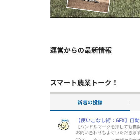
運営からの最新情報
スマート農業トーク！
新着の投稿
【使いこなし術：GFX】自
【ハンドルマークを押しても自動
お問い合わせもよくいただきま
が多いんです！そんな時は、こ