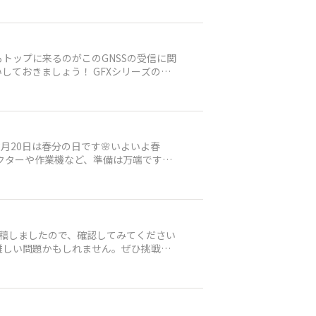
トップに来るのがこのGNSSの受信に関
ておきましょう！ GFXシリーズの画
月20日は春分の日です🌸いよいよ春
クターや作業機など、準備は万端です
稿しましたので、確認してみてください
と難しい問題かもしれません。ぜひ挑戦し