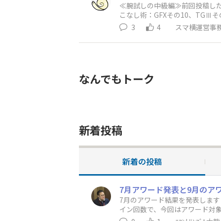
≪腕試しの中級編≫前回投稿し
こなし術：GFXその10、TG
い！ 【問2】6条（条間
3
4
スマ横運営事
なんでもトーク
新着投稿
新着の投稿
7月アワード発表と9月のア
7月のアワード結果を発表します
イン回数で、今回はアワード対
す！ 【今回のアワ