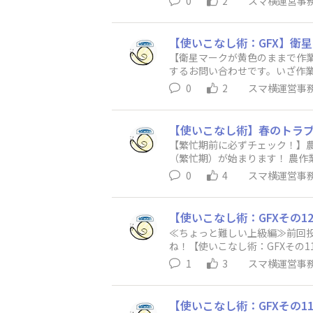
0
2
スマ横運営事
【使いこなし術：GFX】衛
【衛星マークが黄色のままで作業
するお問い合わせです。いざ作業
面左上の衛星マーク、緑にな
0
2
スマ横運営事
【使いこなし術】春のトラ
【繁忙期前に必ずチェック！】農
（繁忙期）が始まります！ 農
か？ 作業を
0
4
スマ横運営事
【使いこなし術：GFXその1
≪ちょっと難しい上級編≫前回
ね！【使いこなし術：GFXその
てみてください！ヒント：答えは
1
3
スマ横運営事
【使いこなし術：GFXその1