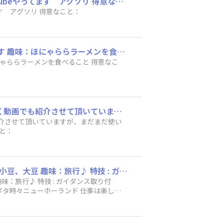
ハンドルネーム：djtaka7 耕作地域：岡山 育てている作物：水稲 小麦 大豆 趣味：youtubeやってます アグソリ 得意なこと：
ハンドルネーム：djtaka7 耕作地域：岡山 育てている作物：水稲 小麦 大豆 趣味：youtubeやってます アグソリ 得意なこと：
ハンドルネーム：昭和の農業 耕作地域：帯広 育てている作物：澱原馬鈴薯、大豆、小麦です 趣味：ほにゃららラーメンを食べること 得意なこと：寝ること
ハンドルネーム：粟野農場 耕作地域：北海道十勝芽室町で農業してます。 トリンブルをよく動画でも紹介させて頂いていますが、まだまだ使い方は熟知しておりません。皆様方のご指導をよろしくお願いします。 育てている作物： 趣味： 得意なこと：
いる作物： 趣味： 得意なこと：
ハンドルネーム：Agえ 耕作地域：北海道十勝 芽室町 育てている作物：小麦、甜菜、芋、小豆、大豆 趣味：旅行♪ 特技 : ガイダンス取り付け？！ 初めまして やっとの投稿遅くなりました CFX750 EZ-pilot、APMD GFX750 APMD、CAN 基本クボタ時々ニューホーランド 仕事は楽しくがモットーですがなかなか‥ GPS自動操縦に首を突っ込み10年ほど経ちますが いろんな意味で世界がひらがりました 宜しくお願いします
がモットーですがなかなか‥ GPS自動操縦に首を突っ込み10年ほど経ちますが いろんな意味で世界がひらがりました 宜しくお願いします