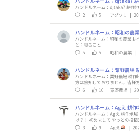
2
5
アグソリ
|
20
ハンドルネーム：昭和の農業 耕作地域：帯広 育てている作物：澱原馬鈴薯、大豆、小麦です 趣味：ほにゃららラーメンを食べること 得意なこ
と：寝ること
5
5
昭和の農業
|
ハンドルネーム：粟野農場 耕作地域：北海道十勝芽室町で農業してます。 トリンブルをよく動画でも紹介させて頂いていますが、まだまだ使い
6
10
粟野農場
|
20
ハンドルネーム：Agえ 耕作地域：北海道十勝 芽室町 育てている作物：小麦、甜菜、芋、小豆、大豆 趣味：旅行♪ 特技 : ガイダンス取り付
け？！ 初めまして やっとの投稿遅くなりました CFX750 EZ-pilot、APMD GFX750 APMD、CAN 基本クボタ時々ニューホーランド 仕事は楽しく
3
9
Agえ
|
20