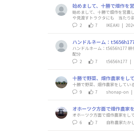
始めまして、十勝で畑作を営農
や見渡すトラクタにも 当たり
(笑)
2
7
IKEAKI
|
202
ハンドルネーム：t5656h177 耕作地域：オホーツク 育てている作物：小麦、甜菜、馬鈴薯、豆類、アスパラ 趣味：映画鑑賞 得意なこと：時間
配分
2
7
t5656h177
|
十勝で野菜、畑作農家をして
9
7
shonap-on
|
オホーツク方面で畑作農家をし
オホーツク方面で畑作農家をしてい
6
7
自称農家たか