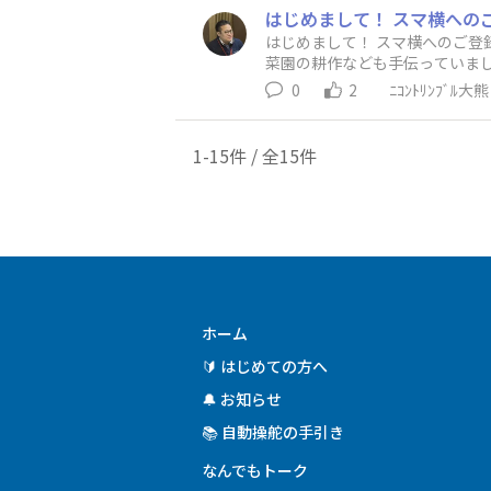
はじめまして！ スマ横へのご登録ありがとうございます！ 
菜園の耕作なども手伝っていまし
していきますので、是非ごらん
0
2
ﾆｺﾝﾄﾘﾝﾌﾞﾙ大熊
1-15件 / 全15件
ホーム
🔰 はじめての方へ
🔔 お知らせ
📚 自動操舵の手引き
なんでもトーク