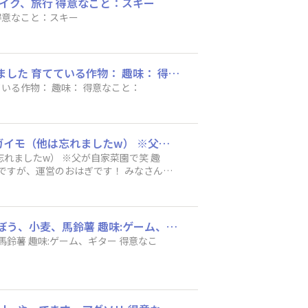
バイク、旅行 得意なこと：スキー
ーム：yogorou 耕作地域：山形県酒田市 育てている作物稲稲 趣味：スキー、バイク、旅行 得意なこと：スキー
ハンドルネーム：真ん中にいる農家 耕作地域：上川管内 GFX-750２台 ３台目にTG3注文しました 育てている作物： 趣味： 得意なこと：
ハンドルネーム：真ん中にいる農家 耕作地域：上川管内 GFX-750２台 ３台目にTG3注文しました 育てている作物： 趣味： 得意なこと：
ハンドルネーム：おはぎ 耕作地域：？？ 育てている作物：スナップエンドウ/トマト/ジャガイモ（他は忘れましたw） ※父が自家菜園で笑 趣味：赤提灯巡り・美味しいご飯巡り・ピクニック 得意なこと：寝ること・ダンス 今更の自己紹介で恐縮ですが、運営のおはぎです！ みなさんの投稿やコメントにたくさん突っ込んでまいりますので、 じゃんじゃん投稿お待ちしてます🫡🌾💞
ハンドルネーム：shochang 耕作地域：北海道 オホーツク海側 育てている作物：大根、ごぼう、小麦、馬鈴薯 趣味:ゲーム、ギター 得意なこと：愛想笑い( ˊᵕˋ ;) よろしくお願いします。