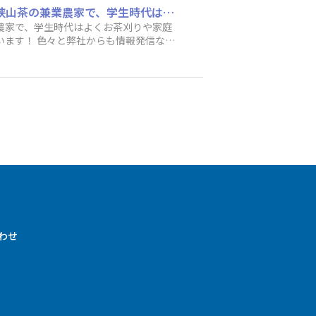
はじめまして！ スマ横へのご登録ありがとうございます！ 運営のK.Oです！！ 実は実家が狭山茶の兼業農家で、学生時代はよくお茶刈りや家庭菜園の耕作なども手伝っていました。 これからみなさまと一緒にスマ横を盛り上げていきたいと思っています！ 色々と弊社からも情報発信などしていきますので、是非ごらんください！
います！ 色々と弊社からも情報発信など
合わせ