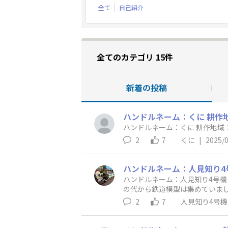
全て
自己紹介
全てのカテゴリ 15件
新着の投稿
ハンドルネーム：くに 耕作
2
7
くに
|
2025/
ハンドルネーム：人見知り4号機
の代から鉄道模型は集めていま
ラマを制作を進めているところです。 GFXは3年ほど使っていますが、まだまだ勉強中ですので色々教えていただきたいと思
2
7
人見知り4号機
願いします。