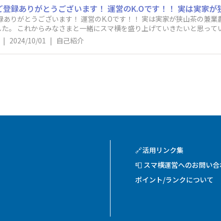
運営のK.Oです！！ 実は実家が狭山茶の兼業農家で、学生時代はよくお茶刈りや家庭
た。 これからみなさまと一緒にスマ横を盛り上げていきたいと思って
ください！
|
2024/10/01
|
自己紹介
🔗活用リンク集
📮 スマ横運営へのお問い
ポイント/ランクについて