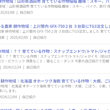
u 耕作地域：山形県酒田市 育てている作物稲稲 趣味：スキー、
ハンドルネ
25/02/08
|
自己紹介
農家
|
2025/02/05
|
自己紹介
介で恐縮ですが、運営のおはぎです！ みなさんの
でまいりますので、 じゃんじゃん投稿お待ちしてます🫡🌾💞
|
2024/12/24
|
自己紹介
) よろしくお願いします。
2024/12/04
|
自己紹介