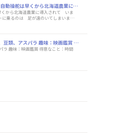
始めまして、十勝で畑作を営農しております。よろしくお願いいたします。 トリンブル社の自動操舵は早くから北海道農業に導入されて いまや見渡すトラクタにも 当たり前の必須アイテムとなりましたね。 私事ですが 付けていないトラクターに乗るのは 足が遠のいてしまいます(笑)
早くから北海道農業に導入されて いま
ーに乗るのは 足が遠のいてしまいます
ハンドルネーム：t5656h177 耕作地域：オホーツク 育てている作物：小麦、甜菜、馬鈴薯、豆類、アスパラ 趣味：映画鑑賞 得意なこと：時間配分