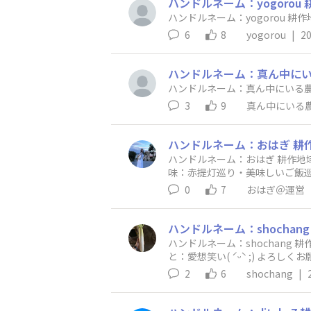
ハンドルネーム：yogoro
6
8
yogorou
|
20
3
9
真ん中にいる
ハンドルネーム：おはぎ 耕作地域：？？ 育てている作物：スナップエンドウ/トマト/ジャガイモ（他は忘れましたw） ※父が自家菜園で笑 趣
味：赤提灯巡り・美味しいご飯巡り・ピクニック 得意なこと：寝ること・ダンス 今更の自己紹
投稿やコメントにたくさん突っ込ん
0
7
おはぎ＠運営
ハンドルネーム：shochang 耕作地域：北海道 オホーツク海側 育てている作物：大根、ごぼう、小麦、馬鈴薯 趣味:ゲーム、ギター 得意なこ
と：愛想笑い( ˊᵕˋ ;
2
6
shochang
|