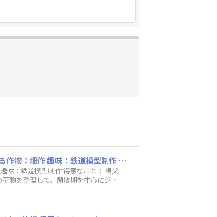
ハンドルネーム：人見知り4号機 耕作地域：北海道 オホーツク総合振興局管内 育てている作物：畑作 趣味：鉄道模型制作 得意なこと： 親父の代から鉄道模型は集めていましたがスペースを確保できず、押し入れにしまってありました。 空き家の荷物を整理して、閑散期を中心にジオラマを制作を進めているところです。 GFXは3年ほど使っていますが、まだまだ勉強中ですので色々教えていただきたいと思います。 よろしくお願いします。
趣味：鉄道模型制作 得意なこと： 親父
の荷物を整理して、閑散期を中心にジオ