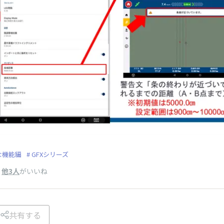
な機能編
GFXシリーズ
、
他3人
がいいね
共有する