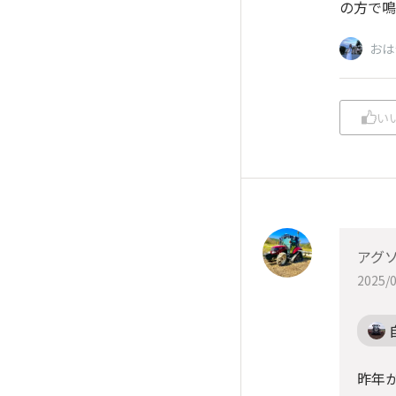
の方で鳴
おは
い
アグ
2025/0
昨年