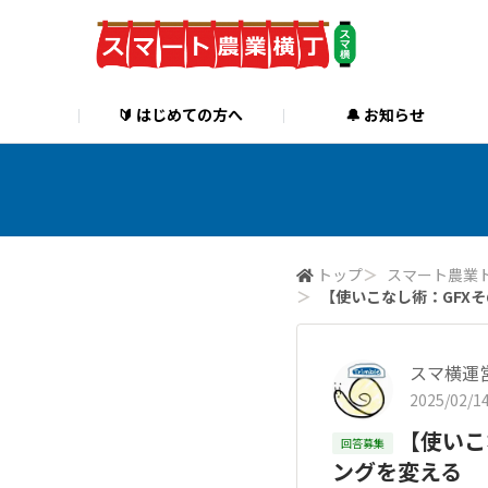
🔰 はじめての方へ
🔔 お知らせ
トップ
＞
スマート農業
＞
【使いこなし術：GFX
スマ横運
2025/02/14
【使いこ
回答募集
ングを変える