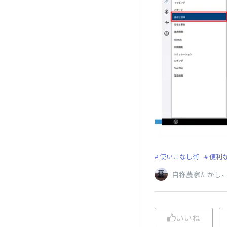
使いこなし術
便利
自称農家たかし
いいね