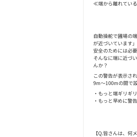
≪端から離れてい
自動操舵で圃場の端
が近づいています
安全のためには必
そんなに端に近づ
んか？
この警告が表示さ
9m～100mの間
・もっと端ギリギリ
・もっと早めに警告
【Q.皆さんは、何