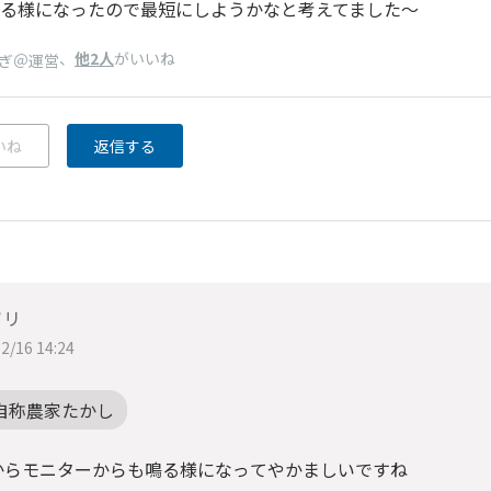
る様になったので最短にしようかなと考えてました〜
、
他2人
がいいね
ぎ＠運営
いね
返信する
ソリ
2/16 14:24
自称農家たかし
からモニターからも鳴る様になってやかましいですね