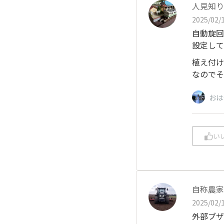
人見知り
2025/02/1
自動旋回
設定して
植え付け
なのでそ
おは
い
自称農家
2025/02/1
外部ブザ