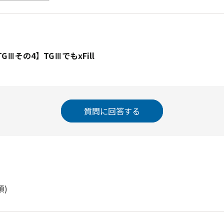
Ⅲその4】TGⅢでもxFill
質問に回答する
順)