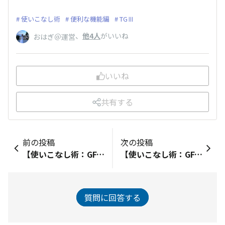
使いこなし術
便利な機能編
TGⅢ
、
他4人
がいいね
おはぎ＠運営
いいね
共有する
前の投稿
次の投稿
【使いこなし術：GFXその8】衛星マークの横の『((！))』や『((×))』って何？
【使いこなし術：GFXその9】警告「条端が近づいています」の表示タイミングを変える
質問に回答する