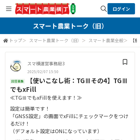
ログイン
全体検索
スマート農業トーク（旧）
トップ
＞
スマート農業トーク（旧）
＞
スマート農業全般
＞
【使
検索
スマ横運営事務局3
2025/02/07 15:50
【使いこなし術：TGⅢその4】TGⅢ
回答募集
でもxFill
≪TGⅢでもxFillを使えます！≫
設定は簡単です！
「GNSS設定」の画面でxFillにチェックマークをつけ
るだけ！
（デフォルト設定はONになっています）