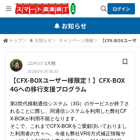
ログイン
全体検索
🔔 お知らせ
トップ
＞
🔔 お知らせ
＞
キャンペーン情報
＞
【CFX-BOXユーザ
検索
ﾆｺﾝﾄﾘﾝﾌﾞﾙ大熊
2024/09/20 08:33
【CFX-BOXユーザー様限定！】CFX-BOX
4Gへの移行支援プログラム
第3世代移動通信システム（3G）のサービスが終了さ
れることに際し、同通信システムを利用した弊社CF
X-BOXが利用不能となります。
そこで、これまでCFX-BOXをご愛顧頂いておりまし
た利用者の方々へ、今後も弊社VRS方式補正情報サ