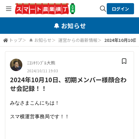
ログイン
全体検索
🔔 お知らせ
トップ
＞
🔔 お知らせ
＞
運営からの最新情報
＞
2024年10月1
検索
ﾆｺﾝﾄﾘﾝﾌﾞﾙ大熊
2024/10/11 19:03
2024年10月10日、初期メンバー様顔合わ
せ会記録！！
みなさまこんにちは！
スマ横運営事務局です！！