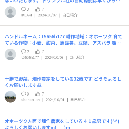
願いいたします。 トリンブル社の自動操舵は早くから北
海道農業に導入されて いまや見渡すトラクタにも 当た
2
7
り前の必須アイテムとなりましたね。 私事ですが 付け
IKEAKI
|
2024/10/07
|
自己紹介
ていないトラクターに乗るのは 足が遠のいてしまいます
(笑)
ハンドルネーム：t5656h177 耕作地域：オホーツク 育て
ている作物：小麦、甜菜、馬鈴薯、豆類、アスパラ 趣
味：映画鑑賞 得意なこと：時間配分
2
7
t5656h177
|
2024/10/03
|
自己紹介
十勝で野菜、畑作農家をしている32歳です どうぞよろし
くお願いします🙇
9
7
shonap-on
|
2024/10/01
|
自己紹介
オホーツク方面で畑作農家をしている４１歳男です(^^)
よろしくお願いしますm(_ _)m