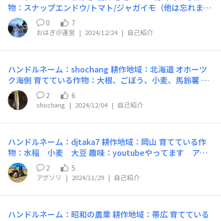
物：スナップエンドウ/トマト/ジャガイモ（他は忘れまし
たw） ※父が自家菜園で笑 趣味：赤提灯巡り・美味しい
0
7
ご飯巡り・ピクニック 得意なこと：寝ること・ダンス 今
おはぎ＠運営
|
2024/12/24
|
自己紹介
更の自己紹介で恐縮ですが、運営のおはぎです！ みなさ
んの投稿やコメントにたくさん突っ込んでまいりますの
で、 じゃんじゃん投稿お待ちしてます🫡🌾💞
ハンドルネーム：shochang 耕作地域：北海道 オホーツ
ク海側 育てている作物：大根、ごぼう、小麦、馬鈴薯 趣
味:ゲーム、ギター 得意なこと：愛想笑い( ˊᵕˋ ;) よろし
2
6
くお願いします。
shochang
|
2024/12/04
|
自己紹介
ハンドルネーム：djtaka7 耕作地域：岡山 育てている作
物：水稲 小麦 大豆 趣味：youtubeやってます アグ
ソリ 得意なこと：
2
5
アグソリ
|
2024/11/29
|
自己紹介
ハンドルネーム：昭和の農業 耕作地域：帯広 育てている