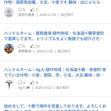
作物：澱原馬鈴薯、大豆、小麦です 趣味：ほにゃららラ
ーメンを食べること 得意なこと：寝ること
5
5
昭和の農業
|
2024/11/28
|
自己紹介
ハンドルネーム：粟野農場 耕作地域：北海道十勝芽室町
で農業してます。 トリンブルをよく動画でも紹介させて
頂いていますが、まだまだ使い方は熟知しておりません。
6
10
皆様方のご指導をよろしくお願いします。 育てている作
粟野農場
|
2024/11/22
|
自己紹介
物： 趣味： 得意なこと：
ハンドルネーム：Agえ 耕作地域：北海道十勝 芽室町 育
てている作物：小麦、甜菜、芋、小豆、大豆 趣味：旅行
♪ 特技 : ガイダンス取り付け？！ 初めまして やっとの投
3
9
稿遅くなりました CFX750 EZ-pilot、APMD GFX750 APM
Agえ
|
2024/10/12
|
自己紹介
D、CAN 基本クボタ時々ニューホーランド 仕事は楽しく
がモットーですがなかなか‥ GPS自動操縦に首を突っ
込み10年ほど経ちますが いろんな意味で世界がひらが
始めまして、十勝で畑作を営農しております。よろしくお
りました 宜しくお願いします