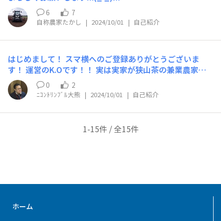
6
7
自称農家たかし
|
2024/10/01
|
自己紹介
はじめまして！ スマ横へのご登録ありがとうございま
す！ 運営のK.Oです！！ 実は実家が狭山茶の兼業農家
で、学生時代はよくお茶刈りや家庭菜園の耕作なども手伝
0
2
っていました。 これからみなさまと一緒にスマ横を盛り
ﾆｺﾝﾄﾘﾝﾌﾞﾙ大熊
|
2024/10/01
|
自己紹介
上げていきたいと思っています！ 色々と弊社からも情報
発信などしていきますので、是非ごらんください！
1-15件 / 全15件
ホーム