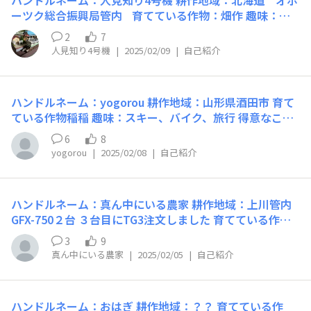
ハンドルネーム：人見知り4号機 耕作地域：北海道 オホ
ーツク総合振興局管内 育てている作物：畑作 趣味：鉄
道模型制作 得意なこと： 親父の代から鉄道模型は集めて
2
7
いましたがスペースを確保できず、押し入れにしまってあ
人見知り4号機
|
2025/02/09
|
自己紹介
りました。 空き家の荷物を整理して、閑散期を中心にジ
オラマを制作を進めているところです。 GFXは3年ほど使
っていますが、まだまだ勉強中ですので色々教えていただ
ハンドルネーム：yogorou 耕作地域：山形県酒田市 育て
きたいと思います。 よろしくお願いします。
ている作物稲稲 趣味：スキー、バイク、旅行 得意なこ
と：スキー
6
8
yogorou
|
2025/02/08
|
自己紹介
ハンドルネーム：真ん中にいる農家 耕作地域：上川管内
GFX-750２台 ３台目にTG3注文しました 育てている作
物： 趣味： 得意なこと：
3
9
真ん中にいる農家
|
2025/02/05
|
自己紹介
ハンドルネーム：おはぎ 耕作地域：？？ 育てている作